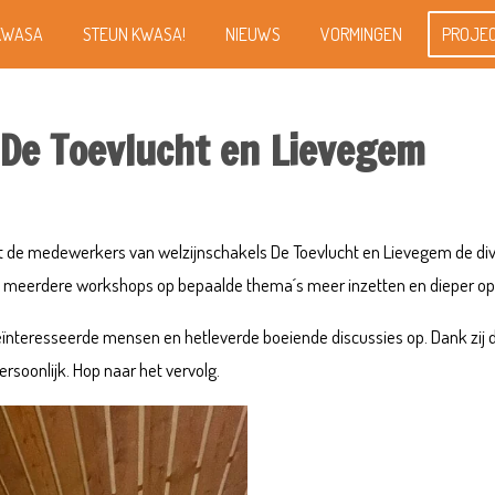
KWASA
STEUN KWASA!
NIEUWS
VORMINGEN
PROJEC
 De Toevlucht en Lievegem
e medewerkers van welzijnschakels De Toevlucht en Lievegem de diver
 meerdere workshops op bepaalde thema´s meer inzetten en dieper op
ïnteresseerde mensen en hetleverde boeiende discussies op. Dank zij 
ersoonlijk.
Hop naar het vervolg.