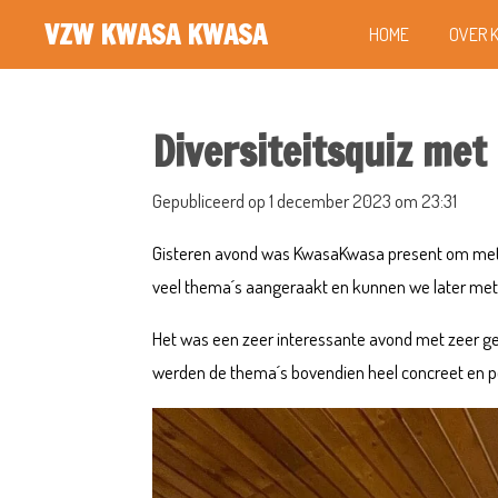
Ga
VZW KWASA KWASA
HOME
OVER 
direct
naar
de
Diversiteitsquiz met
hoofdinhoud
Gepubliceerd op 1 december 2023 om 23:31
Gisteren avond was KwasaKwasa present om met d
veel thema´s aangeraakt en kunnen we later met
Het was een zeer interessante avond met zeer ge
werden de thema´s bovendien heel
concreet en p