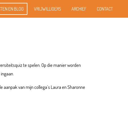
TEN EN BLOG
VRIJWILLIGERS
ARCHIEF
CONTACT
siteitsquiz te spelen. Op die manier worden
 ingaan.
de aanpak van mijn collega´s Laura en Sharonne