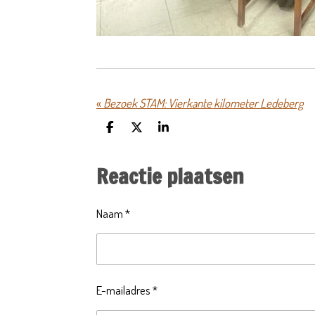
«
Bezoek STAM: Vierkante kilometer Ledeberg
D
D
S
e
e
h
l
e
a
Reactie plaatsen
e
l
r
n
e
Naam *
E-mailadres *