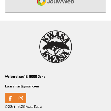
Wolterslaan 16, 9000 Gent
kwasamail@gmail.com
F
I
a
n
© 2024 - 2026 Kwasa Kwasa
c
s