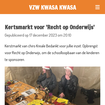
Ga
VZW KWASA KWASA
direct
naar
Kertsmarkt voor 'Recht op Onderwijs'
de
hoofdinhoud
Gepubliceerd op 17 december 2023 om 20:10
Kerstmarkt van chiro Kreale Bedankt voor jullie inzet. Opbrengst
voor Recht op Onderwijs, om de schoolloopbaan van de kinderen
te sponsoren.